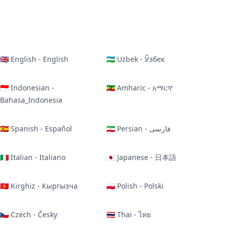
🇬🇧 English - English
🇺🇿 Uzbek - Ўзбек
🇮🇩 Indonesian -
🇪🇹 Amharic - አማርኛ
Bahasa_Indonesia
🇪🇸 Spanish - Español
🇮🇷 Persian - فارسی
🇮🇹 Italian - Italiano
🇯🇵 Japanese - 日本語
🇰🇬 Kirghiz - Кыргызча
🇵🇱 Polish - Polski
🇨🇿 Czech - Česky
🇹🇭 Thai - ไทย