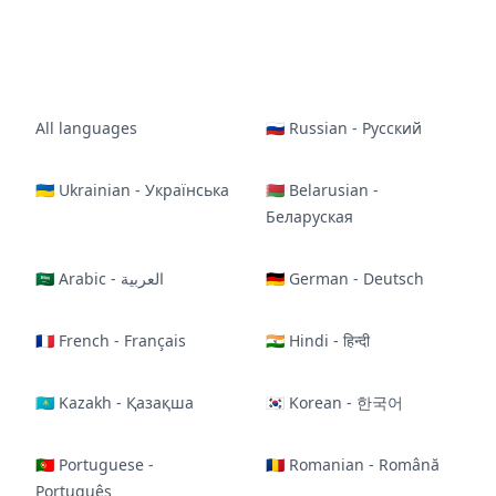
All languages
🇷🇺 Russian - Русский
🇺🇦 Ukrainian - Українська
🇧🇾 Belarusian -
Беларуская
🇸🇦 Arabic - العربية
🇩🇪 German - Deutsch
🇫🇷 French - Français
🇮🇳 Hindi - हिन्दी
🇰🇿 Kazakh - Қазақша
🇰🇷 Korean - 한국어
🇵🇹 Portuguese -
🇷🇴 Romanian - Română
Português