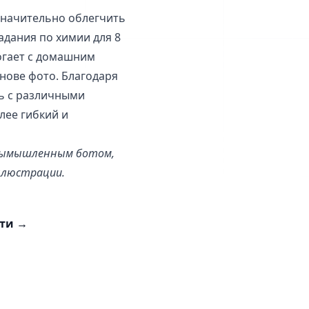
значительно облегчить
адания по химии для 8
могает с домашним
нове фото. Благодаря
ь с различными
лее гибкий и
я вымышленным ботом,
ллюстрации.
сти
→