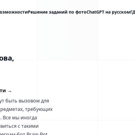
озможности
Решение заданий по фото
ChatGPT на русском
Г
ова,
сти
→
ут быть вызовом для
 предметах, требующих
. Все мы иногда
виться с такими
еграм-бот Brain Bot