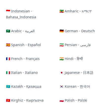
🇮🇩 Indonesian -
🇪🇹 Amharic - አማርኛ
Bahasa_Indonesia
🇸🇦 Arabic - العربية
🇩🇪 German - Deutsch
🇪🇸 Spanish - Español
🇮🇷 Persian - فارسی
🇫🇷 French - Français
🇮🇳 Hindi - हिन्दी
🇮🇹 Italian - Italiano
🇯🇵 Japanese - 日本語
🇰🇿 Kazakh - Қазақша
🇰🇷 Korean - 한국어
🇰🇬 Kirghiz - Кыргызча
🇵🇱 Polish - Polski