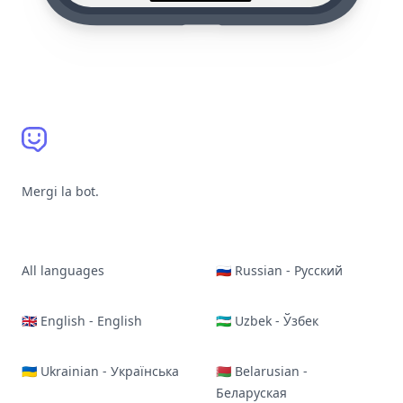
Mergi la bot.
All languages
🇷🇺 Russian - Русский
🇬🇧 English - English
🇺🇿 Uzbek - Ўзбек
🇺🇦 Ukrainian - Українська
🇧🇾 Belarusian -
Беларуская