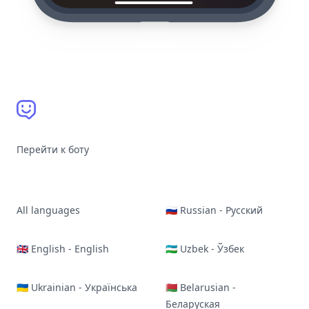
Перейти к боту
All languages
🇷🇺 Russian - Русский
🇬🇧 English - English
🇺🇿 Uzbek - Ўзбек
🇺🇦 Ukrainian - Українська
🇧🇾 Belarusian -
Беларуская