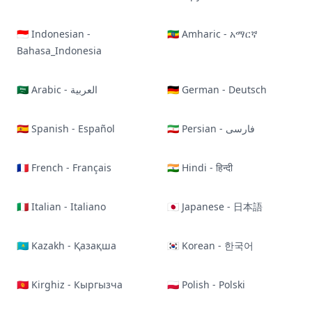
🇮🇩 Indonesian -
🇪🇹 Amharic - አማርኛ
Bahasa_Indonesia
🇸🇦 Arabic - العربية
🇩🇪 German - Deutsch
🇪🇸 Spanish - Español
🇮🇷 Persian - فارسی
🇫🇷 French - Français
🇮🇳 Hindi - हिन्दी
🇮🇹 Italian - Italiano
🇯🇵 Japanese - 日本語
🇰🇿 Kazakh - Қазақша
🇰🇷 Korean - 한국어
🇰🇬 Kirghiz - Кыргызча
🇵🇱 Polish - Polski