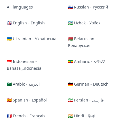
All languages
🇷🇺 Russian - Русский
🇬🇧 English - English
🇺🇿 Uzbek - Ўзбек
🇺🇦 Ukrainian - Українська
🇧🇾 Belarusian -
Беларуская
🇮🇩 Indonesian -
🇪🇹 Amharic - አማርኛ
Bahasa_Indonesia
🇸🇦 Arabic - العربية
🇩🇪 German - Deutsch
🇪🇸 Spanish - Español
🇮🇷 Persian - فارسی
🇫🇷 French - Français
🇮🇳 Hindi - हिन्दी