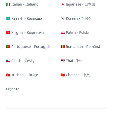
🇮🇹 Italian - Italiano
🇯🇵 Japanese - 日本語
🇰🇿 Kazakh - Қазақша
🇰🇷 Korean - 한국어
🇰🇬 Kirghiz - Кыргызча
🇵🇱 Polish - Polski
🇵🇹 Portuguese - Português
🇷🇴 Romanian - Română
🇨🇿 Czech - Česky
🇹🇭 Thai - ไทย
🇹🇷 Turkish - Türkçe
🇨🇳 Chinese - 中文
Оферта