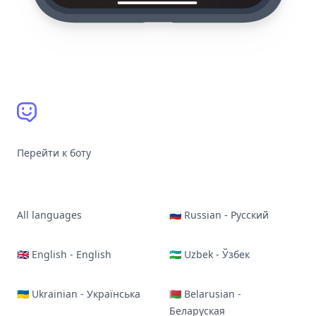
Перейти к боту
All languages
🇷🇺 Russian - Русский
🇬🇧 English - English
🇺🇿 Uzbek - Ўзбек
🇺🇦 Ukrainian - Українська
🇧🇾 Belarusian -
Беларуская