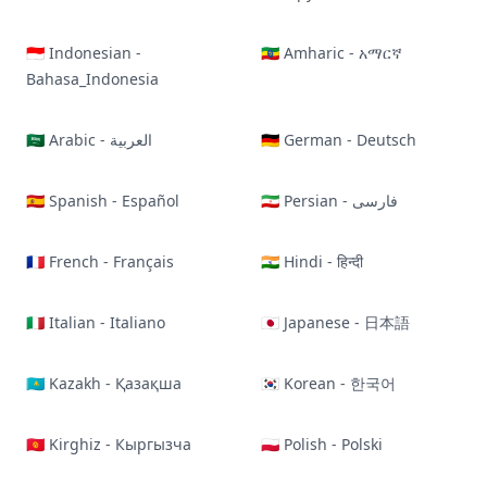
🇮🇩 Indonesian -
🇪🇹 Amharic - አማርኛ
Bahasa_Indonesia
🇸🇦 Arabic - العربية
🇩🇪 German - Deutsch
🇪🇸 Spanish - Español
🇮🇷 Persian - فارسی
🇫🇷 French - Français
🇮🇳 Hindi - हिन्दी
🇮🇹 Italian - Italiano
🇯🇵 Japanese - 日本語
🇰🇿 Kazakh - Қазақша
🇰🇷 Korean - 한국어
🇰🇬 Kirghiz - Кыргызча
🇵🇱 Polish - Polski