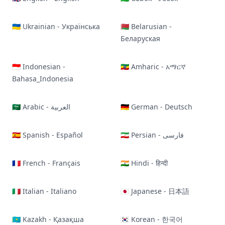
🇺🇦 Ukrainian - Українська
🇧🇾 Belarusian -
Беларуская
🇮🇩 Indonesian -
🇪🇹 Amharic - አማርኛ
Bahasa_Indonesia
🇸🇦 Arabic - العربية
🇩🇪 German - Deutsch
🇪🇸 Spanish - Español
🇮🇷 Persian - فارسی
🇫🇷 French - Français
🇮🇳 Hindi - हिन्दी
🇮🇹 Italian - Italiano
🇯🇵 Japanese - 日本語
🇰🇿 Kazakh - Қазақша
🇰🇷 Korean - 한국어