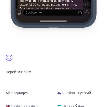
Перейти к боту
All languages
🇷🇺 Russian - Русский
🇬🇧 English - English
🇺🇿 Uzbek - Ўзбек