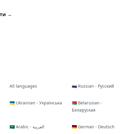
сти
→
All languages
🇷🇺 Russian - Русский
🇺🇦 Ukrainian - Українська
🇧🇾 Belarusian -
Беларуская
🇸🇦 Arabic - العربية
🇩🇪 German - Deutsch