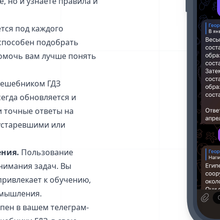
, но и узнаете правила и
ется под каждого
 способен подобрать
омочь вам лучше понять
решебником ГДЗ
сегда обновляется и
и точные ответы на
 устаревшими или
ния.
Пользование
нимания задач. Вы
 привлекает к обучению,
 мышления.
упен в вашем телеграм-