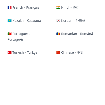
🇫🇷 French - Français
🇮🇳 Hindi - हिन्दी
🇰🇿 Kazakh - Қазақша
🇰🇷 Korean - 한국어
🇵🇹 Portuguese -
🇷🇴 Romanian - Română
Português
🇹🇷 Turkish - Türkçe
🇨🇳 Chinese - 中文