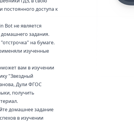
шебники ГДЗ, в свою
и постоянного доступа к
n Bot не является
 домашнего задания.
"отстрочка" на бумаге.
применяли изученные
поможет вам в изучении
ику "Звездный
ранова, Дули ФГОС
выки, получить
териал.
айте домашнее задание
спехов в изучении