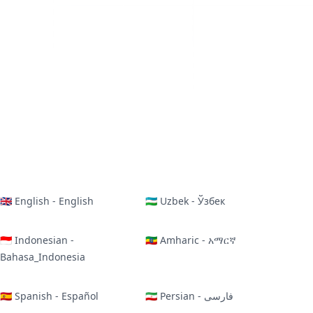
🇬🇧 English - English
🇺🇿 Uzbek - Ўзбек
🇮🇩 Indonesian -
🇪🇹 Amharic - አማርኛ
Bahasa_Indonesia
🇪🇸 Spanish - Español
🇮🇷 Persian - فارسی