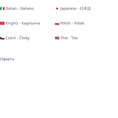
🇮🇹 Italian - Italiano
🇯🇵 Japanese - 日本語
🇰🇬 Kirghiz - Кыргызча
🇵🇱 Polish - Polski
🇨🇿 Czech - Česky
🇹🇭 Thai - ไทย
Оферта