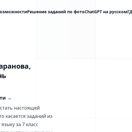
озможности
Решение заданий по фото
ChatGPT на русском
Г
Баранова,
нь
сти
→
 стать настоящей
то касается заданий из
языку за 7 класс