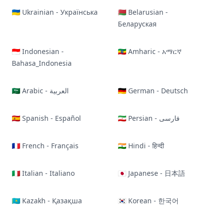
🇺🇦 Ukrainian - Українська
🇧🇾 Belarusian -
Беларуская
🇮🇩 Indonesian -
🇪🇹 Amharic - አማርኛ
Bahasa_Indonesia
🇸🇦 Arabic - العربية
🇩🇪 German - Deutsch
🇪🇸 Spanish - Español
🇮🇷 Persian - فارسی
🇫🇷 French - Français
🇮🇳 Hindi - हिन्दी
🇮🇹 Italian - Italiano
🇯🇵 Japanese - 日本語
🇰🇿 Kazakh - Қазақша
🇰🇷 Korean - 한국어