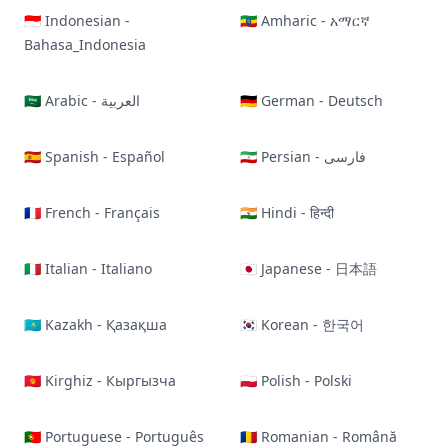
🇮🇩 Indonesian -
🇪🇹 Amharic - አማርኛ
Bahasa_Indonesia
🇸🇦 Arabic - العربية
🇩🇪 German - Deutsch
🇪🇸 Spanish - Español
🇮🇷 Persian - فارسی
🇫🇷 French - Français
🇮🇳 Hindi - हिन्दी
🇮🇹 Italian - Italiano
🇯🇵 Japanese - 日本語
🇰🇿 Kazakh - Қазақша
🇰🇷 Korean - 한국어
🇰🇬 Kirghiz - Кыргызча
🇵🇱 Polish - Polski
🇵🇹 Portuguese - Português
🇷🇴 Romanian - Română