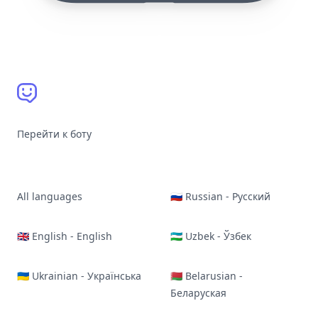
Перейти к боту
All languages
🇷🇺 Russian - Русский
🇬🇧 English - English
🇺🇿 Uzbek - Ўзбек
🇺🇦 Ukrainian - Українська
🇧🇾 Belarusian -
Беларуская