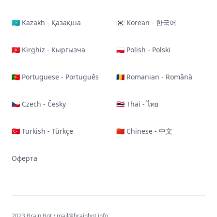
🇰🇿 Kazakh - Қазақша
🇰🇷 Korean - 한국어
🇰🇬 Kirghiz - Кыргызча
🇵🇱 Polish - Polski
🇵🇹 Portuguese - Português
🇷🇴 Romanian - Română
🇨🇿 Czech - Česky
🇹🇭 Thai - ไทย
🇹🇷 Turkish - Türkçe
🇨🇳 Chinese - 中文
Оферта
2023 Brain Bot /
mail@brainbot.info