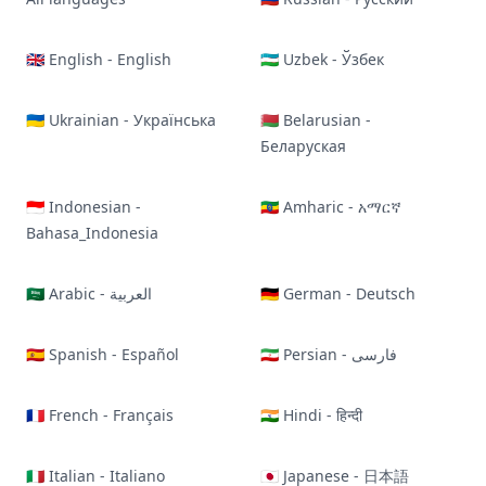
🇬🇧 English - English
🇺🇿 Uzbek - Ўзбек
🇺🇦 Ukrainian - Українська
🇧🇾 Belarusian -
Беларуская
🇮🇩 Indonesian -
🇪🇹 Amharic - አማርኛ
Bahasa_Indonesia
🇸🇦 Arabic - العربية
🇩🇪 German - Deutsch
🇪🇸 Spanish - Español
🇮🇷 Persian - فارسی
🇫🇷 French - Français
🇮🇳 Hindi - हिन्दी
🇮🇹 Italian - Italiano
🇯🇵 Japanese - 日本語