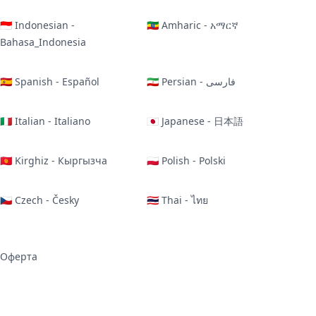
🇮🇩 Indonesian -
🇪🇹 Amharic - አማርኛ
Bahasa_Indonesia
🇪🇸 Spanish - Español
🇮🇷 Persian - فارسی
🇮🇹 Italian - Italiano
🇯🇵 Japanese - 日本語
🇰🇬 Kirghiz - Кыргызча
🇵🇱 Polish - Polski
🇨🇿 Czech - Česky
🇹🇭 Thai - ไทย
Оферта