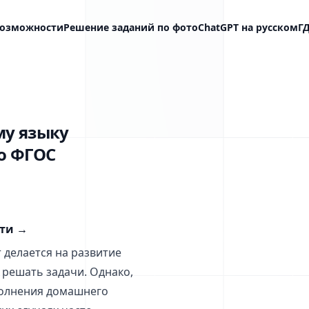
озможности
Решение заданий по фото
ChatGPT на русском
Г
му языку
ко ФГОС
сти
→
 делается на развитие
решать задачи. Однако,
полнения домашнего