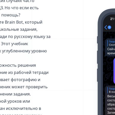
их случаях часто
. Но что если есть
ь помощь?
е Brain Bot, который
школьные задания,
ади по русскому языку за
. Этот учебник
 к углубленному уровню
зможность решения
ние из рабочей тетради
тывает фотографию и
ученик может проверить
нении задания.
еной уроков или
дан исключительно в