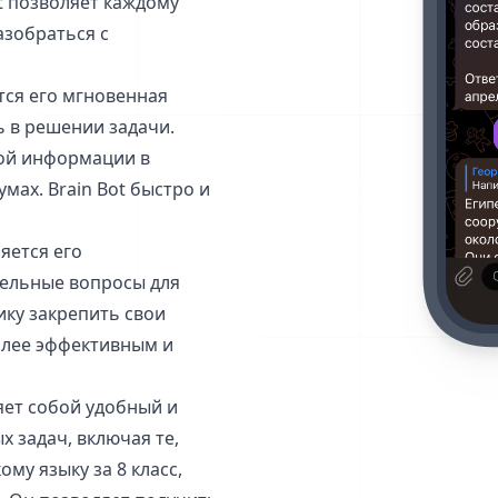
t позволяет каждому
зобраться с
тся его мгновенная
ь в решении задачи.
ной информации в
мах. Brain Bot быстро и
яется его
тельные вопросы для
ку закрепить свои
олее эффективным и
ляет собой удобный и
 задач, включая те,
му языку за 8 класс,