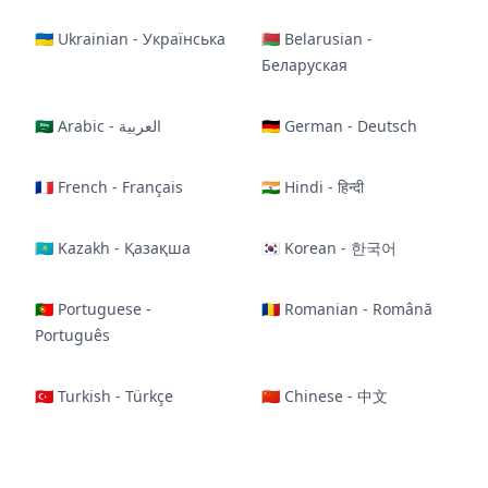
🇺🇦 Ukrainian - Українська
🇧🇾 Belarusian -
Беларуская
🇸🇦 Arabic - العربية
🇩🇪 German - Deutsch
🇫🇷 French - Français
🇮🇳 Hindi - हिन्दी
🇰🇿 Kazakh - Қазақша
🇰🇷 Korean - 한국어
🇵🇹 Portuguese -
🇷🇴 Romanian - Română
Português
🇹🇷 Turkish - Türkçe
🇨🇳 Chinese - 中文