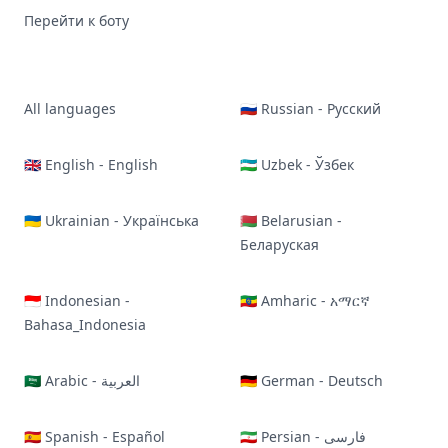
Перейти к боту
All languages
🇷🇺 Russian - Русский
🇬🇧 English - English
🇺🇿 Uzbek - Ўзбек
🇺🇦 Ukrainian - Українська
🇧🇾 Belarusian -
Беларуская
🇮🇩 Indonesian -
🇪🇹 Amharic - አማርኛ
Bahasa_Indonesia
🇸🇦 Arabic - العربية
🇩🇪 German - Deutsch
🇪🇸 Spanish - Español
🇮🇷 Persian - فارسی