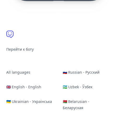
Перейти к боту
All languages
🇷🇺 Russian - Русский
🇬🇧 English - English
🇺🇿 Uzbek - Ўзбек
🇺🇦 Ukrainian - Українська
🇧🇾 Belarusian -
Беларуская