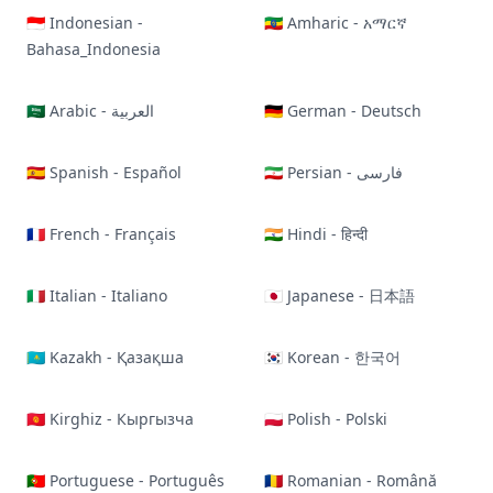
🇮🇩 Indonesian -
🇪🇹 Amharic - አማርኛ
Bahasa_Indonesia
🇸🇦 Arabic - العربية
🇩🇪 German - Deutsch
🇪🇸 Spanish - Español
🇮🇷 Persian - فارسی
🇫🇷 French - Français
🇮🇳 Hindi - हिन्दी
🇮🇹 Italian - Italiano
🇯🇵 Japanese - 日本語
🇰🇿 Kazakh - Қазақша
🇰🇷 Korean - 한국어
🇰🇬 Kirghiz - Кыргызча
🇵🇱 Polish - Polski
🇵🇹 Portuguese - Português
🇷🇴 Romanian - Română