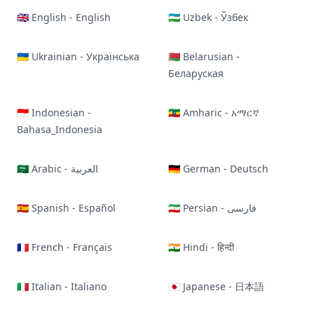
🇬🇧 English - English
🇺🇿 Uzbek - Ўзбек
🇺🇦 Ukrainian - Українська
🇧🇾 Belarusian -
Беларуская
🇮🇩 Indonesian -
🇪🇹 Amharic - አማርኛ
Bahasa_Indonesia
🇸🇦 Arabic - العربية
🇩🇪 German - Deutsch
🇪🇸 Spanish - Español
🇮🇷 Persian - فارسی
🇫🇷 French - Français
🇮🇳 Hindi - हिन्दी
🇮🇹 Italian - Italiano
🇯🇵 Japanese - 日本語