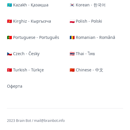
🇰🇿 Kazakh - Қазақша
🇰🇷 Korean - 한국어
🇰🇬 Kirghiz - Кыргызча
🇵🇱 Polish - Polski
🇵🇹 Portuguese - Português
🇷🇴 Romanian - Română
🇨🇿 Czech - Česky
🇹🇭 Thai - ไทย
🇹🇷 Turkish - Türkçe
🇨🇳 Chinese - 中文
Оферта
2023 Brain Bot /
mail@brainbot.info