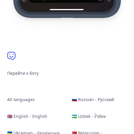
Перейти к боту
All languages
🇷🇺 Russian - Русский
🇬🇧 English - English
🇺🇿 Uzbek - Ўзбек
🇺🇦 Ukrainian - Українська
🇧🇾 Belarusian -