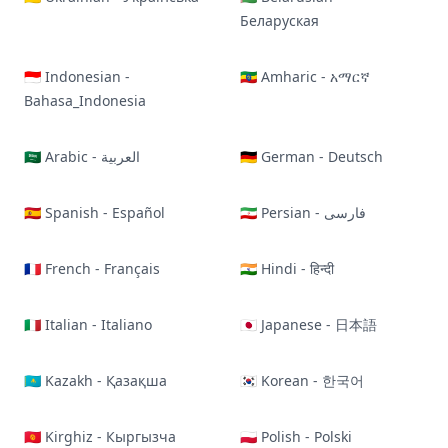
Беларуская
🇮🇩 Indonesian -
🇪🇹 Amharic - አማርኛ
Bahasa_Indonesia
🇸🇦 Arabic - العربية
🇩🇪 German - Deutsch
🇪🇸 Spanish - Español
🇮🇷 Persian - فارسی
🇫🇷 French - Français
🇮🇳 Hindi - हिन्दी
🇮🇹 Italian - Italiano
🇯🇵 Japanese - 日本語
🇰🇿 Kazakh - Қазақша
🇰🇷 Korean - 한국어
🇰🇬 Kirghiz - Кыргызча
🇵🇱 Polish - Polski