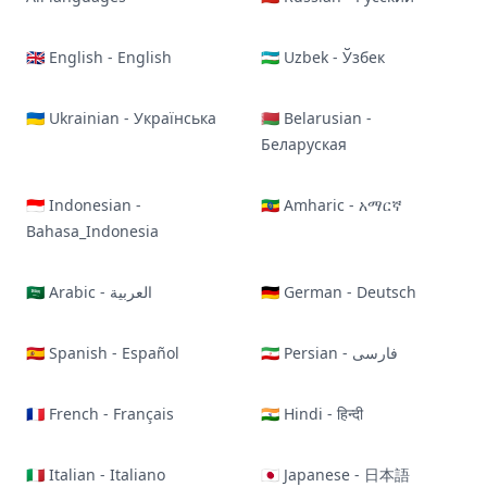
🇬🇧 English - English
🇺🇿 Uzbek - Ўзбек
🇺🇦 Ukrainian - Українська
🇧🇾 Belarusian -
Беларуская
🇮🇩 Indonesian -
🇪🇹 Amharic - አማርኛ
Bahasa_Indonesia
🇸🇦 Arabic - العربية
🇩🇪 German - Deutsch
🇪🇸 Spanish - Español
🇮🇷 Persian - فارسی
🇫🇷 French - Français
🇮🇳 Hindi - हिन्दी
🇮🇹 Italian - Italiano
🇯🇵 Japanese - 日本語