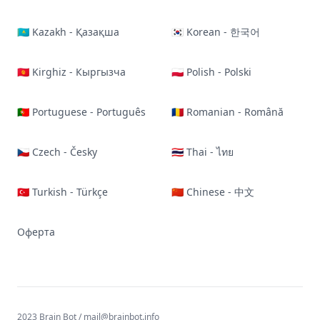
🇰🇿 Kazakh - Қазақша
🇰🇷 Korean - 한국어
🇰🇬 Kirghiz - Кыргызча
🇵🇱 Polish - Polski
🇵🇹 Portuguese - Português
🇷🇴 Romanian - Română
🇨🇿 Czech - Česky
🇹🇭 Thai - ไทย
🇹🇷 Turkish - Türkçe
🇨🇳 Chinese - 中文
Оферта
2023 Brain Bot /
mail@brainbot.info