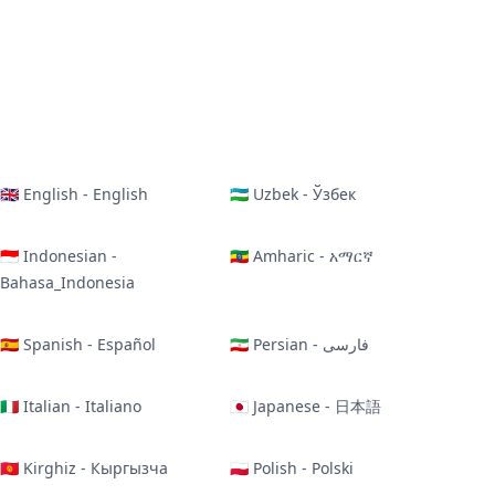
🇬🇧 English - English
🇺🇿 Uzbek - Ўзбек
🇮🇩 Indonesian -
🇪🇹 Amharic - አማርኛ
Bahasa_Indonesia
🇪🇸 Spanish - Español
🇮🇷 Persian - فارسی
🇮🇹 Italian - Italiano
🇯🇵 Japanese - 日本語
🇰🇬 Kirghiz - Кыргызча
🇵🇱 Polish - Polski