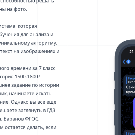
ой способностью решать
ны на фото.
система, которая
учения для анализа и
уникальному алгоритму,
 текст на изображениях и
вого времени за 7 класс
тория 1500-1800?
шнее задание по истории
ник, начинаете искать
ние. Однако вы все еще
ешаете заглянуть в ГДЗ
я, Баранов ФГОС.
м остается делать, если