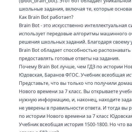
(@bot_brain_bot). Этот бот обладает уникальн
школьные задания, включая те, которые основа
Как Brain Bot работает?
Brain Bot - это искусственно интеллектуальная 
использует передовые алгоритмы машинного об
решения школьных заданий. Благодаря своему 
Brain Bot обладает способностью распознавать
предоставлять готовые ответы на задания.
Почему Brain Bot лучше, чем ГДЗ по истории Но
Юдовская, Баранов ФГОС. Учебник всеобщая ис
Представьте, что вы только что получили дома
Нового времени за 7 класс. Вы открываете учеб
нужную информацию, и, наконец, находите зада
не уверены в правильности ответа. И тогда вы р
по истории Нового времени за 7 класс Юдовска
Учебник всеобщая история 1500-1800. Но что ва