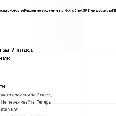
озможности
Решение заданий по фото
ChatGPT на русском
Г
за 7 класс
ник
сти
→
вого времени за 7 класс,
? Не переживайте! Теперь
Brain Bot