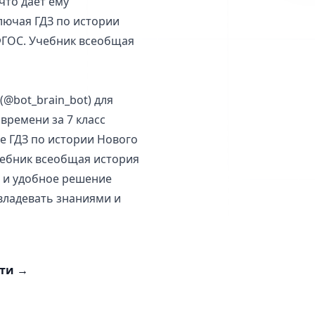
что дает ему
лючая ГДЗ по истории
ФГОС. Учебник всеобщая
(@bot_brain_bot) для
времени за 7 класс
е ГДЗ по истории Нового
чебник всеобщая история
ое и удобное решение
владевать знаниями и
сти
→