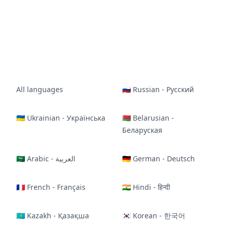
All languages
🇷🇺 Russian - Русский
🇺🇦 Ukrainian - Українська
🇧🇾 Belarusian -
Беларуская
🇸🇦 Arabic - العربية
🇩🇪 German - Deutsch
🇫🇷 French - Français
🇮🇳 Hindi - हिन्दी
🇰🇿 Kazakh - Қазақша
🇰🇷 Korean - 한국어