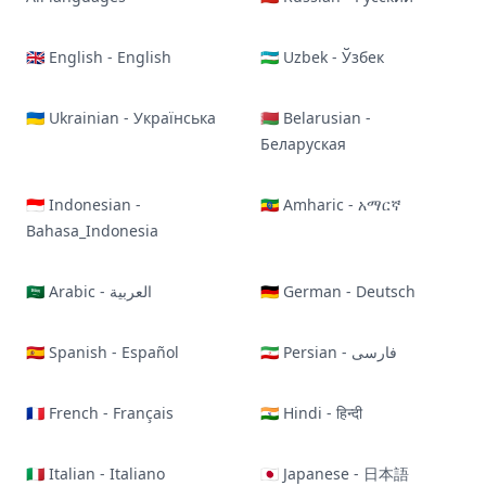
🇬🇧 English - English
🇺🇿 Uzbek - Ўзбек
🇺🇦 Ukrainian - Українська
🇧🇾 Belarusian -
Беларуская
🇮🇩 Indonesian -
🇪🇹 Amharic - አማርኛ
Bahasa_Indonesia
🇸🇦 Arabic - العربية
🇩🇪 German - Deutsch
🇪🇸 Spanish - Español
🇮🇷 Persian - فارسی
🇫🇷 French - Français
🇮🇳 Hindi - हिन्दी
🇮🇹 Italian - Italiano
🇯🇵 Japanese - 日本語