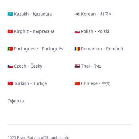
🇰🇿 Kazakh - Қазақша
🇰🇷 Korean - 한국어
🇰🇬 Kirghiz - Кыргызча
🇵🇱 Polish - Polski
🇵🇹 Portuguese - Português
🇷🇴 Romanian - Română
🇨🇿 Czech - Česky
🇹🇭 Thai - ไทย
🇹🇷 Turkish - Türkçe
🇨🇳 Chinese - 中文
Оферта
2023 Brain Bot /
mail@brainbot.info