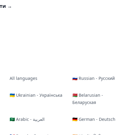
сти
→
All languages
🇷🇺 Russian - Русский
🇺🇦 Ukrainian - Українська
🇧🇾 Belarusian -
Беларуская
🇸🇦 Arabic - العربية
🇩🇪 German - Deutsch