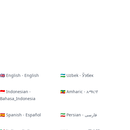
🇬🇧 English - English
🇺🇿 Uzbek - Ўзбек
🇮🇩 Indonesian -
🇪🇹 Amharic - አማርኛ
Bahasa_Indonesia
🇪🇸 Spanish - Español
🇮🇷 Persian - فارسی