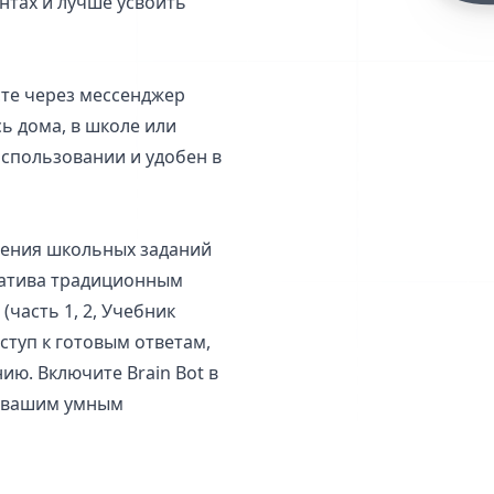
нтах и лучше усвоить
сте через мессенджер
сь дома, в школе или
использовании и удобен в
шения школьных заданий
рнатива традиционным
(часть 1, 2, Учебник
ступ к готовым ответам,
ию. Включите Brain Bot в
ь вашим умным