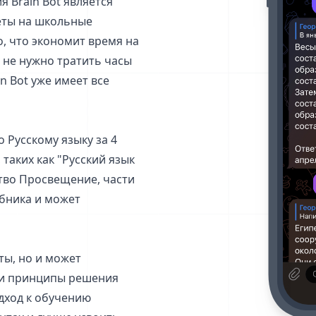
 Brain Bot является
еты на школьные
о, что экономит время на
 не нужно тратить часы
n Bot уже имеет все
 Русскому языку за 4
 таких как "Русский язык
ство Просвещение, части
ебника и может
ты, но и может
 и принципы решения
дход к обучению