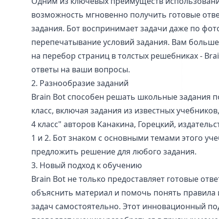
Одним из ключевых преимуществ использования
возможность мгновенно получить готовые отв
задания. Бот воспринимает задачи даже по фот
перепечатывание условий задания. Вам больше
на перебор страниц в толстых решебниках - Brai
ответы на ваши вопросы.
2. Разнообразие заданий
Brain Bot способен решать школьные задания по
класс, включая задания из известных учебников,
4 класс" авторов Канакина, Горецкий, издатель
1 и 2. Бот знаком с основными темами этого уч
предложить решение для любого задания.
3. Новый подход к обучению
Brain Bot не только предоставляет готовые отве
объяснить материал и помочь понять правила
задач самостоятельно. Этот инновационный по