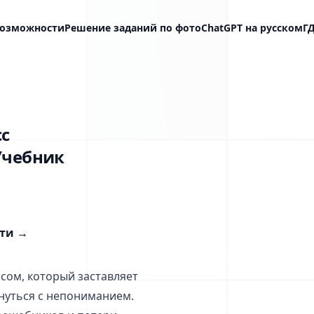
озможности
Решение заданий по фото
ChatGPT на русском
Г
сс
 Учебник
сти
→
сом, который заставляет
нуться с непониманием.