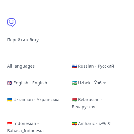
Перейти к боту
All languages
🇷🇺 Russian - Русский
🇬🇧 English - English
🇺🇿 Uzbek - Ўзбек
🇺🇦 Ukrainian - Українська
🇧🇾 Belarusian -
Беларуская
🇮🇩 Indonesian -
🇪🇹 Amharic - አማርኛ
Bahasa_Indonesia