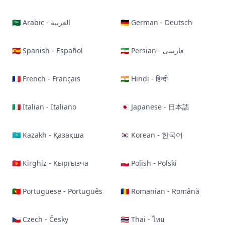
🇸🇦 Arabic - العربية
🇩🇪 German - Deutsch
🇪🇸 Spanish - Español
🇮🇷 Persian - فارسی
🇫🇷 French - Français
🇮🇳 Hindi - हिन्दी
🇮🇹 Italian - Italiano
🇯🇵 Japanese - 日本語
🇰🇿 Kazakh - Қазақша
🇰🇷 Korean - 한국어
🇰🇬 Kirghiz - Кыргызча
🇵🇱 Polish - Polski
🇵🇹 Portuguese - Português
🇷🇴 Romanian - Română
🇨🇿 Czech - Česky
🇹🇭 Thai - ไทย