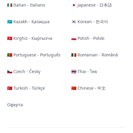
🇮🇹 Italian - Italiano
🇯🇵 Japanese - 日本語
🇰🇿 Kazakh - Қазақша
🇰🇷 Korean - 한국어
🇰🇬 Kirghiz - Кыргызча
🇵🇱 Polish - Polski
🇵🇹 Portuguese - Português
🇷🇴 Romanian - Română
🇨🇿 Czech - Česky
🇹🇭 Thai - ไทย
🇹🇷 Turkish - Türkçe
🇨🇳 Chinese - 中文
Оферта