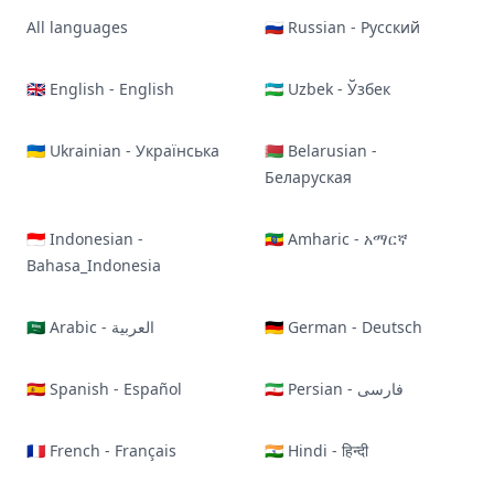
All languages
🇷🇺 Russian - Русский
🇬🇧 English - English
🇺🇿 Uzbek - Ўзбек
🇺🇦 Ukrainian - Українська
🇧🇾 Belarusian -
Беларуская
🇮🇩 Indonesian -
🇪🇹 Amharic - አማርኛ
Bahasa_Indonesia
🇸🇦 Arabic - العربية
🇩🇪 German - Deutsch
🇪🇸 Spanish - Español
🇮🇷 Persian - فارسی
🇫🇷 French - Français
🇮🇳 Hindi - हिन्दी