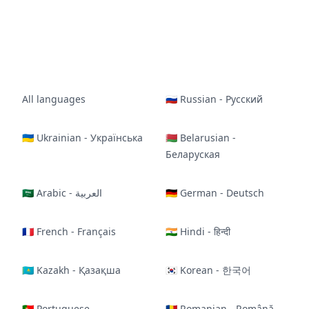
All languages
🇷🇺 Russian - Русский
🇺🇦 Ukrainian - Українська
🇧🇾 Belarusian -
Беларуская
🇸🇦 Arabic - العربية
🇩🇪 German - Deutsch
🇫🇷 French - Français
🇮🇳 Hindi - हिन्दी
🇰🇿 Kazakh - Қазақша
🇰🇷 Korean - 한국어
🇵🇹 Portuguese -
🇷🇴 Romanian - Română