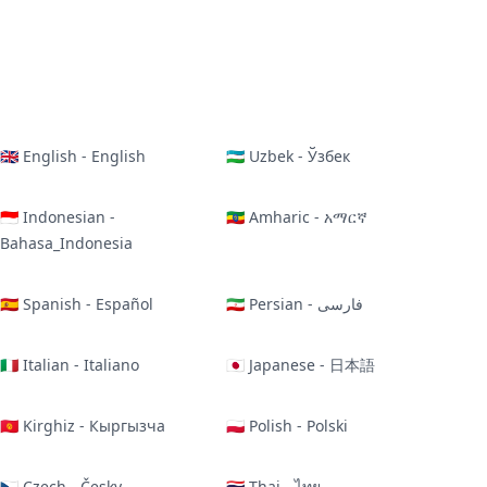
🇬🇧 English - English
🇺🇿 Uzbek - Ўзбек
🇮🇩 Indonesian -
🇪🇹 Amharic - አማርኛ
Bahasa_Indonesia
🇪🇸 Spanish - Español
🇮🇷 Persian - فارسی
🇮🇹 Italian - Italiano
🇯🇵 Japanese - 日本語
🇰🇬 Kirghiz - Кыргызча
🇵🇱 Polish - Polski
🇨🇿 Czech - Česky
🇹🇭 Thai - ไทย