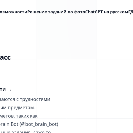
озможности
Решение заданий по фото
ChatGPT на русском
Г
асс
сти
→
аются с трудностями
ым предметам.
етов, таких как
ain Bot (@bot_brain_bot)
ные задания, даже те,