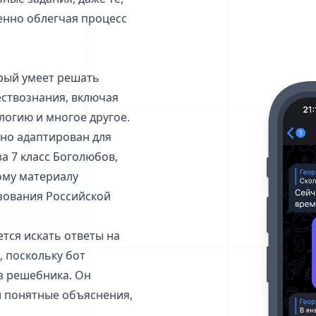
енно облегчая процесс
орый умеет решать
ствознания, включая
логию и многое другое.
ьно адаптирован для
а 7 класс Боголюбов,
ому материалу
зования Российской
тся искать ответы на
, поскольку бот
из решебника. Он
и понятные объяснения,