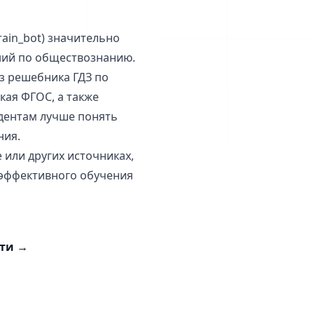
rain_bot) значительно
ний по обществознанию.
из решебника ГДЗ по
кая ФГОС, а также
удентам лучше понять
ния.
 или других источниках,
 эффективного обучения
сти
→