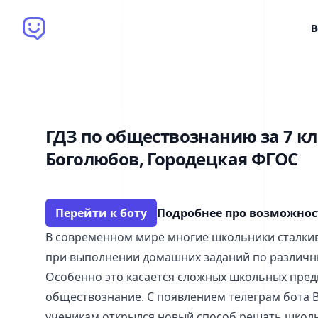
Brain Bot
В
ГДЗ по обществознанию за 7 кл
Боголюбов, Городецкая ФГОС
Перейти к боту
Подробнее про возможно
В современном мире многие школьники сталкив
при выполнении домашних заданий по различн
Особенно это касается сложных школьных предм
обществознание. С появлением телеграм бота Br
ученикам открылся новый способ решать школь