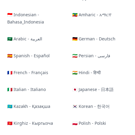
🇮🇩 Indonesian -
🇪🇹 Amharic - አማርኛ
Bahasa_Indonesia
🇸🇦 Arabic - العربية
🇩🇪 German - Deutsch
🇪🇸 Spanish - Español
🇮🇷 Persian - فارسی
🇫🇷 French - Français
🇮🇳 Hindi - हिन्दी
🇮🇹 Italian - Italiano
🇯🇵 Japanese - 日本語
🇰🇿 Kazakh - Қазақша
🇰🇷 Korean - 한국어
🇰🇬 Kirghiz - Кыргызча
🇵🇱 Polish - Polski