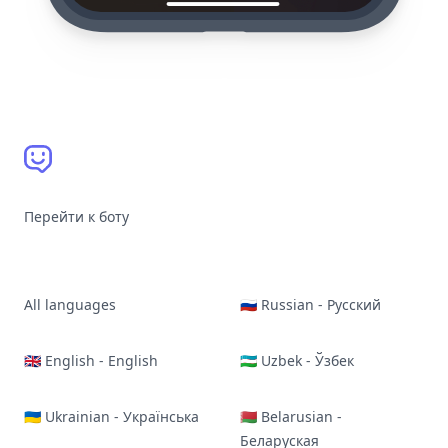
Перейти к боту
All languages
🇷🇺 Russian - Русский
🇬🇧 English - English
🇺🇿 Uzbek - Ўзбек
🇺🇦 Ukrainian - Українська
🇧🇾 Belarusian -
Беларуская