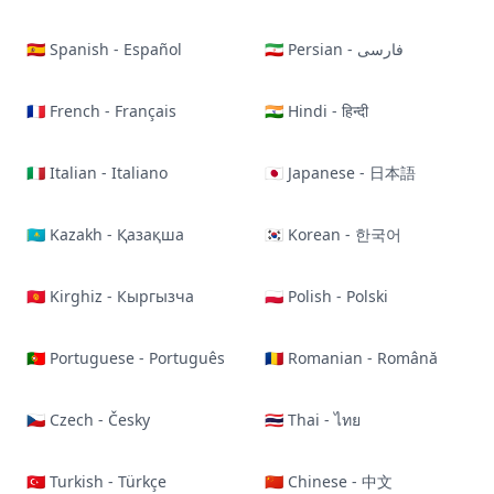
🇪🇸 Spanish - Español
🇮🇷 Persian - فارسی
🇫🇷 French - Français
🇮🇳 Hindi - हिन्दी
🇮🇹 Italian - Italiano
🇯🇵 Japanese - 日本語
🇰🇿 Kazakh - Қазақша
🇰🇷 Korean - 한국어
🇰🇬 Kirghiz - Кыргызча
🇵🇱 Polish - Polski
🇵🇹 Portuguese - Português
🇷🇴 Romanian - Română
🇨🇿 Czech - Česky
🇹🇭 Thai - ไทย
🇹🇷 Turkish - Türkçe
🇨🇳 Chinese - 中文