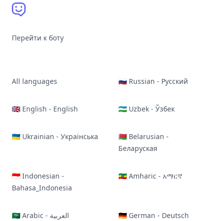
Перейти к боту
All languages
🇷🇺 Russian - Русский
🇬🇧 English - English
🇺🇿 Uzbek - Ўзбек
🇺🇦 Ukrainian - Українська
🇧🇾 Belarusian -
Беларуская
🇮🇩 Indonesian -
🇪🇹 Amharic - አማርኛ
Bahasa_Indonesia
🇸🇦 Arabic - العربية
🇩🇪 German - Deutsch