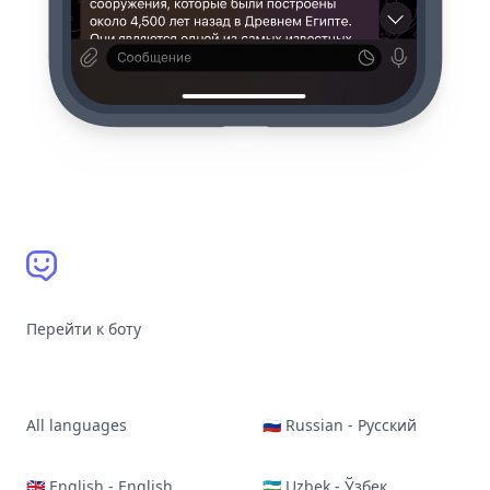
Перейти к боту
All languages
🇷🇺 Russian - Русский
🇬🇧 English - English
🇺🇿 Uzbek - Ўзбек