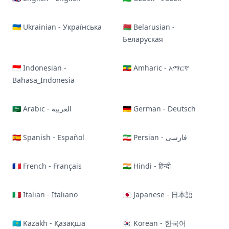
🇺🇦 Ukrainian - Українська
🇧🇾 Belarusian -
Беларуская
🇮🇩 Indonesian -
🇪🇹 Amharic - አማርኛ
Bahasa_Indonesia
🇸🇦 Arabic - العربية
🇩🇪 German - Deutsch
🇪🇸 Spanish - Español
🇮🇷 Persian - فارسی
🇫🇷 French - Français
🇮🇳 Hindi - हिन्दी
🇮🇹 Italian - Italiano
🇯🇵 Japanese - 日本語
🇰🇿 Kazakh - Қазақша
🇰🇷 Korean - 한국어