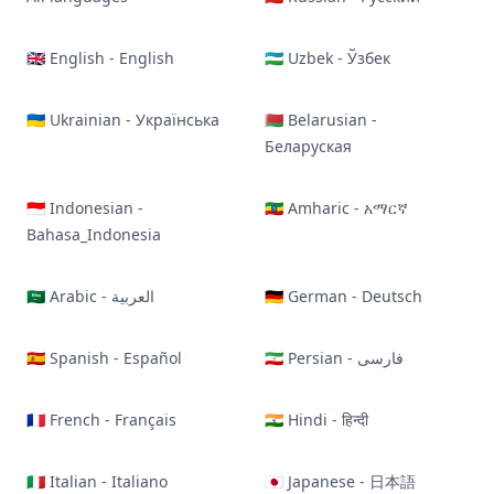
🇬🇧 English - English
🇺🇿 Uzbek - Ўзбек
🇺🇦 Ukrainian - Українська
🇧🇾 Belarusian -
Беларуская
🇮🇩 Indonesian -
🇪🇹 Amharic - አማርኛ
Bahasa_Indonesia
🇸🇦 Arabic - العربية
🇩🇪 German - Deutsch
🇪🇸 Spanish - Español
🇮🇷 Persian - فارسی
🇫🇷 French - Français
🇮🇳 Hindi - हिन्दी
🇮🇹 Italian - Italiano
🇯🇵 Japanese - 日本語