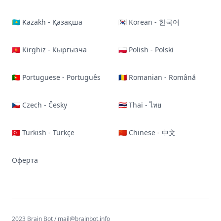
🇰🇿 Kazakh - Қазақша
🇰🇷 Korean - 한국어
🇰🇬 Kirghiz - Кыргызча
🇵🇱 Polish - Polski
🇵🇹 Portuguese - Português
🇷🇴 Romanian - Română
🇨🇿 Czech - Česky
🇹🇭 Thai - ไทย
🇹🇷 Turkish - Türkçe
🇨🇳 Chinese - 中文
Оферта
2023 Brain Bot /
mail@brainbot.info