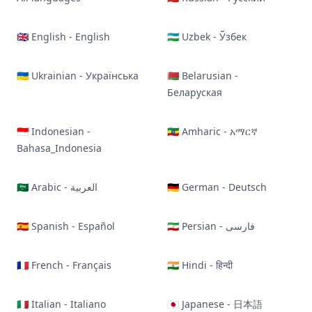
🇬🇧 English - English
🇺🇿 Uzbek - Ўзбек
🇺🇦 Ukrainian - Українська
🇧🇾 Belarusian -
Беларуская
🇮🇩 Indonesian -
🇪🇹 Amharic - አማርኛ
Bahasa_Indonesia
🇸🇦 Arabic - العربية
🇩🇪 German - Deutsch
🇪🇸 Spanish - Español
🇮🇷 Persian - فارسی
🇫🇷 French - Français
🇮🇳 Hindi - हिन्दी
🇮🇹 Italian - Italiano
🇯🇵 Japanese - 日本語