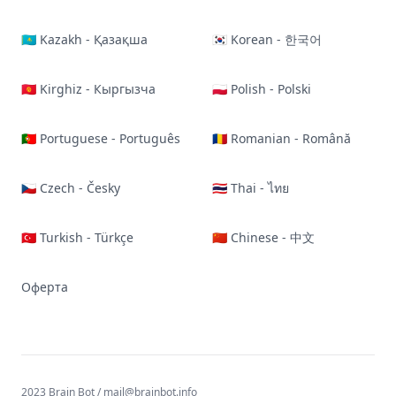
🇰🇿 Kazakh - Қазақша
🇰🇷 Korean - 한국어
🇰🇬 Kirghiz - Кыргызча
🇵🇱 Polish - Polski
🇵🇹 Portuguese - Português
🇷🇴 Romanian - Română
🇨🇿 Czech - Česky
🇹🇭 Thai - ไทย
🇹🇷 Turkish - Türkçe
🇨🇳 Chinese - 中文
Оферта
2023 Brain Bot /
mail@brainbot.info