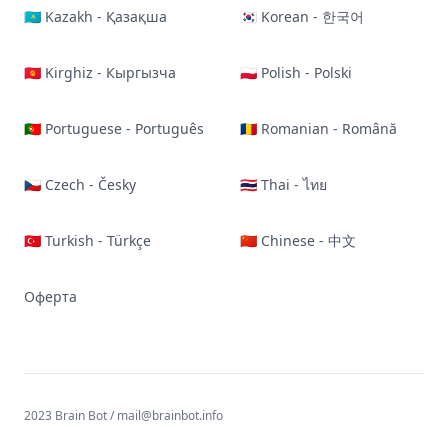
🇰🇿 Kazakh - Қазақша
🇰🇷 Korean - 한국어
🇰🇬 Kirghiz - Кыргызча
🇵🇱 Polish - Polski
🇵🇹 Portuguese - Português
🇷🇴 Romanian - Română
🇨🇿 Czech - Česky
🇹🇭 Thai - ไทย
🇹🇷 Turkish - Türkçe
🇨🇳 Chinese - 中文
Оферта
2023 Brain Bot /
mail@brainbot.info