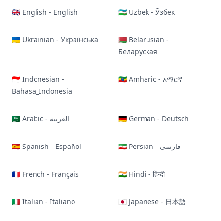
🇬🇧 English - English
🇺🇿 Uzbek - Ўзбек
🇺🇦 Ukrainian - Українська
🇧🇾 Belarusian -
Беларуская
🇮🇩 Indonesian -
🇪🇹 Amharic - አማርኛ
Bahasa_Indonesia
🇸🇦 Arabic - العربية
🇩🇪 German - Deutsch
🇪🇸 Spanish - Español
🇮🇷 Persian - فارسی
🇫🇷 French - Français
🇮🇳 Hindi - हिन्दी
🇮🇹 Italian - Italiano
🇯🇵 Japanese - 日本語