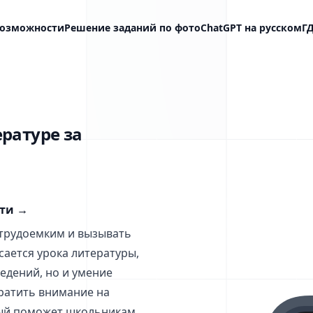
озможности
Решение заданий по фото
ChatGPT на русском
Г
ературе за
сти
→
трудоемким и вызывать
сается урока литературы,
едений, но и умение
братить внимание на
орый поможет школьникам