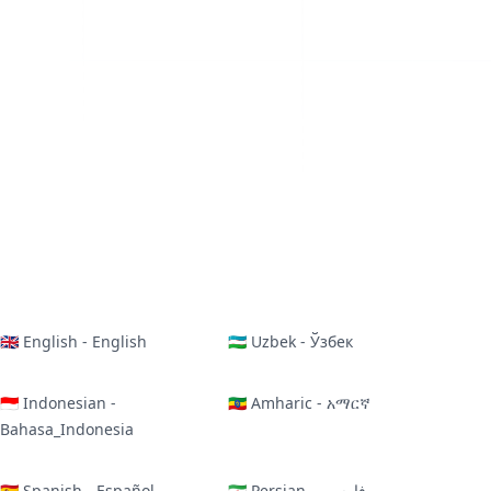
🇬🇧 English - English
🇺🇿 Uzbek - Ўзбек
🇮🇩 Indonesian -
🇪🇹 Amharic - አማርኛ
Bahasa_Indonesia
🇪🇸 Spanish - Español
🇮🇷 Persian - فارسی