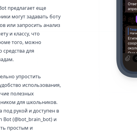
Bot предлагает еще
ики могут задавать боту
ов или запросить анализ
ту и классу, что
роме того, можно
о средства для
иадам.
тельно упростить
удобство использования,
ичие полезных
ником для школьников.
а под рукой и доступен в
 Bot (@bot_brain_bot) и
ыть простым и