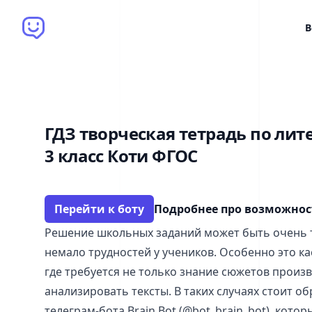
Brain Bot
В
ГДЗ творческая тетрадь по лит
3 класс Коти ФГОС
Перейти к боту
Подробнее про возможно
Решение школьных заданий может быть очень 
немало трудностей у учеников. Особенно это ка
где требуется не только знание сюжетов произв
анализировать тексты. В таких случаях стоит о
телеграм-бота Brain Bot (@bot_brain_bot), кот