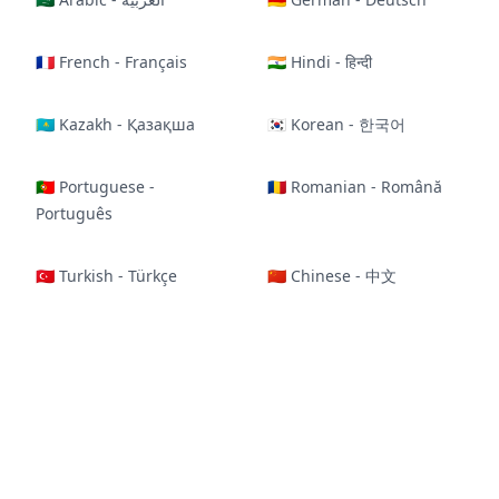
🇫🇷 French - Français
🇮🇳 Hindi - हिन्दी
🇰🇿 Kazakh - Қазақша
🇰🇷 Korean - 한국어
🇵🇹 Portuguese -
🇷🇴 Romanian - Română
Português
🇹🇷 Turkish - Türkçe
🇨🇳 Chinese - 中文