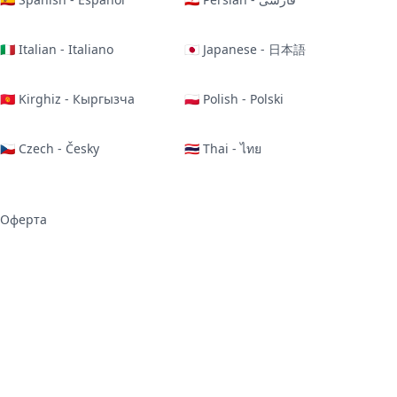
🇮🇹 Italian - Italiano
🇯🇵 Japanese - 日本語
🇰🇬 Kirghiz - Кыргызча
🇵🇱 Polish - Polski
🇨🇿 Czech - Česky
🇹🇭 Thai - ไทย
Оферта