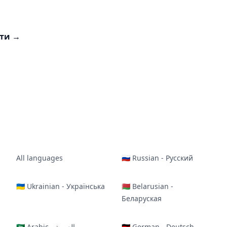
сти
→
All languages
🇷🇺 Russian - Русский
🇺🇦 Ukrainian - Українська
🇧🇾 Belarusian -
Беларуская
🇸🇦 Arabic - العربية
🇩🇪 German - Deutsch