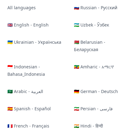
All languages
🇷🇺 Russian - Русский
🇬🇧 English - English
🇺🇿 Uzbek - Ўзбек
🇺🇦 Ukrainian - Українська
🇧🇾 Belarusian -
Беларуская
🇮🇩 Indonesian -
🇪🇹 Amharic - አማርኛ
Bahasa_Indonesia
🇸🇦 Arabic - العربية
🇩🇪 German - Deutsch
🇪🇸 Spanish - Español
🇮🇷 Persian - فارسی
🇫🇷 French - Français
🇮🇳 Hindi - हिन्दी