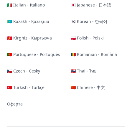
🇮🇹 Italian - Italiano
🇯🇵 Japanese - 日本語
🇰🇿 Kazakh - Қазақша
🇰🇷 Korean - 한국어
🇰🇬 Kirghiz - Кыргызча
🇵🇱 Polish - Polski
🇵🇹 Portuguese - Português
🇷🇴 Romanian - Română
🇨🇿 Czech - Česky
🇹🇭 Thai - ไทย
🇹🇷 Turkish - Türkçe
🇨🇳 Chinese - 中文
Оферта