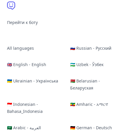
Перейти к боту
All languages
🇷🇺 Russian - Русский
🇬🇧 English - English
🇺🇿 Uzbek - Ўзбек
🇺🇦 Ukrainian - Українська
🇧🇾 Belarusian -
Беларуская
🇮🇩 Indonesian -
🇪🇹 Amharic - አማርኛ
Bahasa_Indonesia
🇸🇦 Arabic - العربية
🇩🇪 German - Deutsch