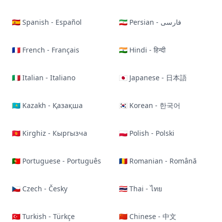
🇪🇸 Spanish - Español
🇮🇷 Persian - فارسی
🇫🇷 French - Français
🇮🇳 Hindi - हिन्दी
🇮🇹 Italian - Italiano
🇯🇵 Japanese - 日本語
🇰🇿 Kazakh - Қазақша
🇰🇷 Korean - 한국어
🇰🇬 Kirghiz - Кыргызча
🇵🇱 Polish - Polski
🇵🇹 Portuguese - Português
🇷🇴 Romanian - Română
🇨🇿 Czech - Česky
🇹🇭 Thai - ไทย
🇹🇷 Turkish - Türkçe
🇨🇳 Chinese - 中文