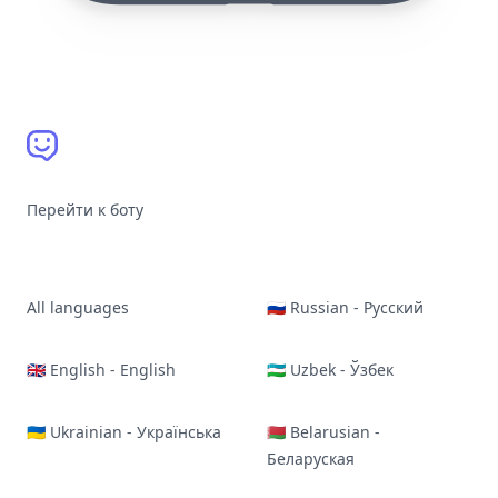
Перейти к боту
All languages
🇷🇺 Russian - Русский
🇬🇧 English - English
🇺🇿 Uzbek - Ўзбек
🇺🇦 Ukrainian - Українська
🇧🇾 Belarusian -
Беларуская