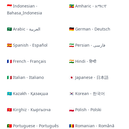
🇮🇩 Indonesian -
🇪🇹 Amharic - አማርኛ
Bahasa_Indonesia
🇸🇦 Arabic - العربية
🇩🇪 German - Deutsch
🇪🇸 Spanish - Español
🇮🇷 Persian - فارسی
🇫🇷 French - Français
🇮🇳 Hindi - हिन्दी
🇮🇹 Italian - Italiano
🇯🇵 Japanese - 日本語
🇰🇿 Kazakh - Қазақша
🇰🇷 Korean - 한국어
🇰🇬 Kirghiz - Кыргызча
🇵🇱 Polish - Polski
🇵🇹 Portuguese - Português
🇷🇴 Romanian - Română