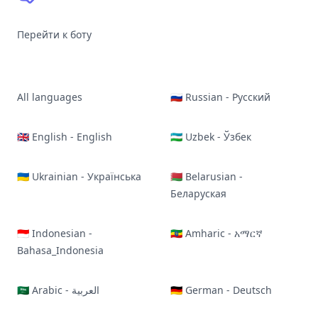
Перейти к боту
All languages
🇷🇺 Russian - Русский
🇬🇧 English - English
🇺🇿 Uzbek - Ўзбек
🇺🇦 Ukrainian - Українська
🇧🇾 Belarusian -
Беларуская
🇮🇩 Indonesian -
🇪🇹 Amharic - አማርኛ
Bahasa_Indonesia
🇸🇦 Arabic - العربية
🇩🇪 German - Deutsch