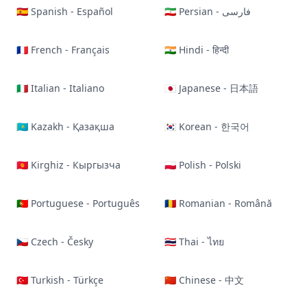
🇪🇸 Spanish - Español
🇮🇷 Persian - فارسی
🇫🇷 French - Français
🇮🇳 Hindi - हिन्दी
🇮🇹 Italian - Italiano
🇯🇵 Japanese - 日本語
🇰🇿 Kazakh - Қазақша
🇰🇷 Korean - 한국어
🇰🇬 Kirghiz - Кыргызча
🇵🇱 Polish - Polski
🇵🇹 Portuguese - Português
🇷🇴 Romanian - Română
🇨🇿 Czech - Česky
🇹🇭 Thai - ไทย
🇹🇷 Turkish - Türkçe
🇨🇳 Chinese - 中文