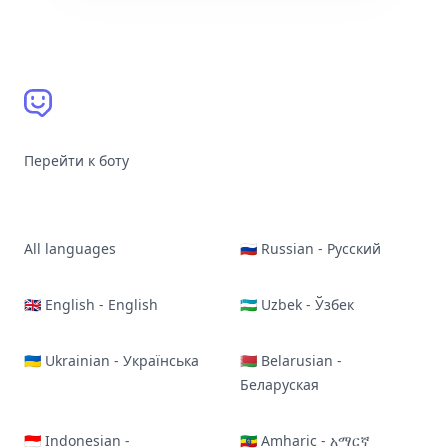
Перейти к боту
All languages
🇷🇺 Russian - Русский
🇬🇧 English - English
🇺🇿 Uzbek - Ўзбек
🇺🇦 Ukrainian - Українська
🇧🇾 Belarusian -
Беларуская
🇮🇩 Indonesian -
🇪🇹 Amharic - አማርኛ