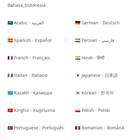
Bahasa_Indonesia
🇸🇦 Arabic - العربية
🇩🇪 German - Deutsch
🇪🇸 Spanish - Español
🇮🇷 Persian - فارسی
🇫🇷 French - Français
🇮🇳 Hindi - हिन्दी
🇮🇹 Italian - Italiano
🇯🇵 Japanese - 日本語
🇰🇿 Kazakh - Қазақша
🇰🇷 Korean - 한국어
🇰🇬 Kirghiz - Кыргызча
🇵🇱 Polish - Polski
🇵🇹 Portuguese - Português
🇷🇴 Romanian - Română