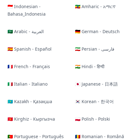
🇮🇩 Indonesian -
🇪🇹 Amharic - አማርኛ
Bahasa_Indonesia
🇸🇦 Arabic - العربية
🇩🇪 German - Deutsch
🇪🇸 Spanish - Español
🇮🇷 Persian - فارسی
🇫🇷 French - Français
🇮🇳 Hindi - हिन्दी
🇮🇹 Italian - Italiano
🇯🇵 Japanese - 日本語
🇰🇿 Kazakh - Қазақша
🇰🇷 Korean - 한국어
🇰🇬 Kirghiz - Кыргызча
🇵🇱 Polish - Polski
🇵🇹 Portuguese - Português
🇷🇴 Romanian - Română