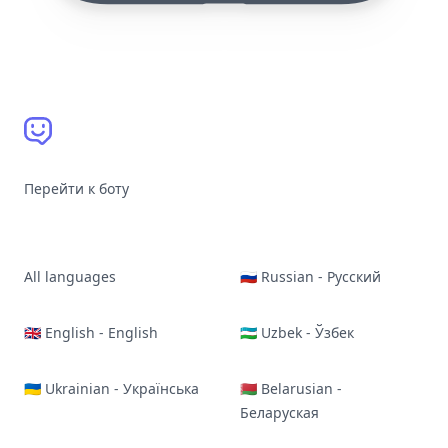
Перейти к боту
All languages
🇷🇺 Russian - Русский
🇬🇧 English - English
🇺🇿 Uzbek - Ўзбек
🇺🇦 Ukrainian - Українська
🇧🇾 Belarusian -
Беларуская