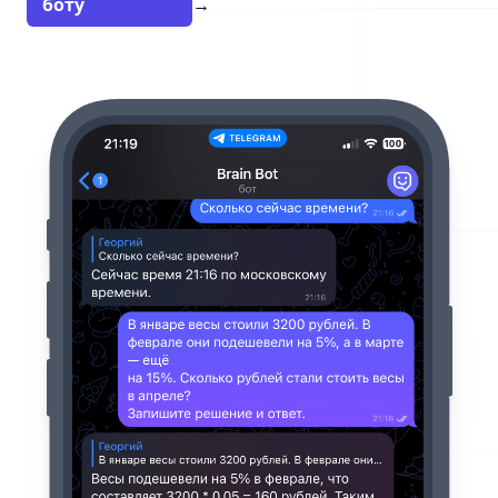
боту
→