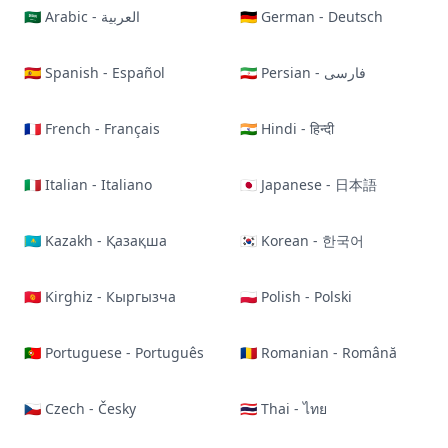
🇸🇦 Arabic - العربية
🇩🇪 German - Deutsch
🇪🇸 Spanish - Español
🇮🇷 Persian - فارسی
🇫🇷 French - Français
🇮🇳 Hindi - हिन्दी
🇮🇹 Italian - Italiano
🇯🇵 Japanese - 日本語
🇰🇿 Kazakh - Қазақша
🇰🇷 Korean - 한국어
🇰🇬 Kirghiz - Кыргызча
🇵🇱 Polish - Polski
🇵🇹 Portuguese - Português
🇷🇴 Romanian - Română
🇨🇿 Czech - Česky
🇹🇭 Thai - ไทย