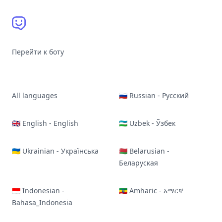
Перейти к боту
All languages
🇷🇺 Russian - Русский
🇬🇧 English - English
🇺🇿 Uzbek - Ўзбек
🇺🇦 Ukrainian - Українська
🇧🇾 Belarusian -
Беларуская
🇮🇩 Indonesian -
🇪🇹 Amharic - አማርኛ
Bahasa_Indonesia