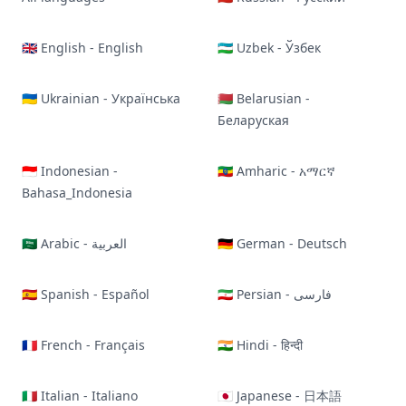
🇬🇧 English - English
🇺🇿 Uzbek - Ўзбек
🇺🇦 Ukrainian - Українська
🇧🇾 Belarusian -
Беларуская
🇮🇩 Indonesian -
🇪🇹 Amharic - አማርኛ
Bahasa_Indonesia
🇸🇦 Arabic - العربية
🇩🇪 German - Deutsch
🇪🇸 Spanish - Español
🇮🇷 Persian - فارسی
🇫🇷 French - Français
🇮🇳 Hindi - हिन्दी
🇮🇹 Italian - Italiano
🇯🇵 Japanese - 日本語