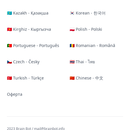
🇰🇿 Kazakh - Қазақша
🇰🇷 Korean - 한국어
🇰🇬 Kirghiz - Кыргызча
🇵🇱 Polish - Polski
🇵🇹 Portuguese - Português
🇷🇴 Romanian - Română
🇨🇿 Czech - Česky
🇹🇭 Thai - ไทย
🇹🇷 Turkish - Türkçe
🇨🇳 Chinese - 中文
Оферта
2023 Brain Bot /
mail@brainbot.info