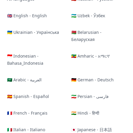
🇬🇧 English - English
🇺🇿 Uzbek - Ўзбек
🇺🇦 Ukrainian - Українська
🇧🇾 Belarusian -
Беларуская
🇮🇩 Indonesian -
🇪🇹 Amharic - አማርኛ
Bahasa_Indonesia
🇸🇦 Arabic - العربية
🇩🇪 German - Deutsch
🇪🇸 Spanish - Español
🇮🇷 Persian - فارسی
🇫🇷 French - Français
🇮🇳 Hindi - हिन्दी
🇮🇹 Italian - Italiano
🇯🇵 Japanese - 日本語