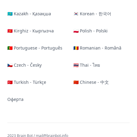
🇰🇿 Kazakh - Қазақша
🇰🇷 Korean - 한국어
🇰🇬 Kirghiz - Кыргызча
🇵🇱 Polish - Polski
🇵🇹 Portuguese - Português
🇷🇴 Romanian - Română
🇨🇿 Czech - Česky
🇹🇭 Thai - ไทย
🇹🇷 Turkish - Türkçe
🇨🇳 Chinese - 中文
Оферта
2023 Brain Bot /
mail@brainbot.info