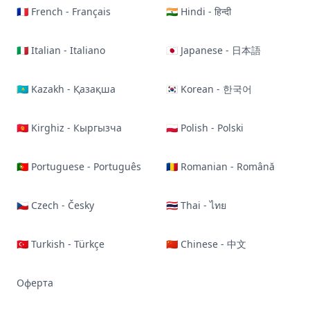
🇫🇷 French - Français
🇮🇳 Hindi - हिन्दी
🇮🇹 Italian - Italiano
🇯🇵 Japanese - 日本語
🇰🇿 Kazakh - Қазақша
🇰🇷 Korean - 한국어
🇰🇬 Kirghiz - Кыргызча
🇵🇱 Polish - Polski
🇵🇹 Portuguese - Português
🇷🇴 Romanian - Română
🇨🇿 Czech - Česky
🇹🇭 Thai - ไทย
🇹🇷 Turkish - Türkçe
🇨🇳 Chinese - 中文
Оферта