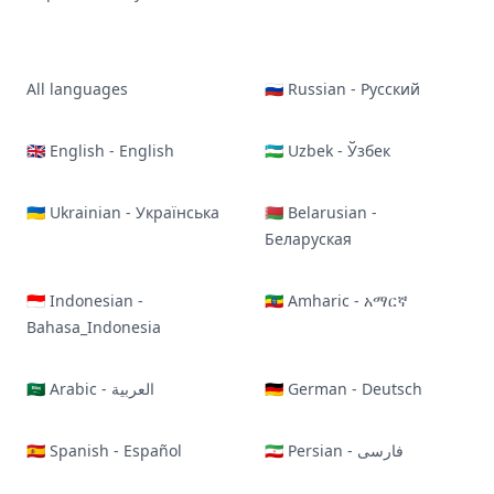
All languages
🇷🇺 Russian - Русский
🇬🇧 English - English
🇺🇿 Uzbek - Ўзбек
🇺🇦 Ukrainian - Українська
🇧🇾 Belarusian -
Беларуская
🇮🇩 Indonesian -
🇪🇹 Amharic - አማርኛ
Bahasa_Indonesia
🇸🇦 Arabic - العربية
🇩🇪 German - Deutsch
🇪🇸 Spanish - Español
🇮🇷 Persian - فارسی