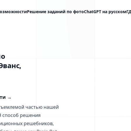
озможности
Решение заданий по фото
ChatGPT на русском
Г
по
Эванс,
сти
→
отъемлемой частью нашей
й способ решения
диционных решебников,