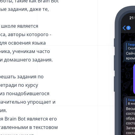
ты, такие как Brain Bot
ые задания, даже те,
 школе является
сса, авторы которого -
для освоения языка
ника, ученикам часто
и домашнего задания.
решать задания по
етради по курсу
ализ понадобившегося
значительно упрощает и
ия.
Brain Bot является его
тавленными в текстовом