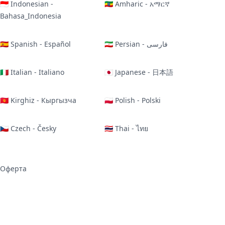
🇮🇩 Indonesian -
🇪🇹 Amharic - አማርኛ
Bahasa_Indonesia
🇪🇸 Spanish - Español
🇮🇷 Persian - فارسی
🇮🇹 Italian - Italiano
🇯🇵 Japanese - 日本語
🇰🇬 Kirghiz - Кыргызча
🇵🇱 Polish - Polski
🇨🇿 Czech - Česky
🇹🇭 Thai - ไทย
Оферта