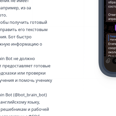
ченик не имеет
апример, из-за
ото.
Чтобы получить готовый
тправить его текстовым
ия. Бот быстро
ужную информацию о
in Bot не должно
т предоставляет готовые
одсказки или проверки
учения и помочь ученику
n Bot (@bot_brain_bot)
 английскому языку,
 решебникам и рабочей