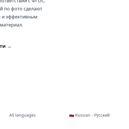
соответствии с ФГОС.
й по фото сделают
м и эффективным
 материал.
сти
→
All languages
🇷🇺 Russian - Русский