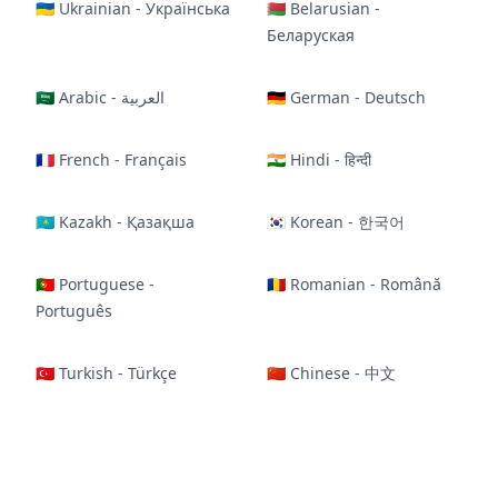
🇺🇦 Ukrainian - Українська
🇧🇾 Belarusian -
Беларуская
🇸🇦 Arabic - العربية
🇩🇪 German - Deutsch
🇫🇷 French - Français
🇮🇳 Hindi - हिन्दी
🇰🇿 Kazakh - Қазақша
🇰🇷 Korean - 한국어
🇵🇹 Portuguese -
🇷🇴 Romanian - Română
Português
🇹🇷 Turkish - Türkçe
🇨🇳 Chinese - 中文