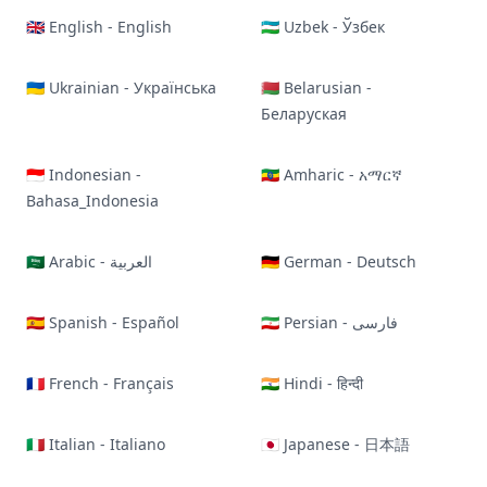
🇬🇧 English - English
🇺🇿 Uzbek - Ўзбек
🇺🇦 Ukrainian - Українська
🇧🇾 Belarusian -
Беларуская
🇮🇩 Indonesian -
🇪🇹 Amharic - አማርኛ
Bahasa_Indonesia
🇸🇦 Arabic - العربية
🇩🇪 German - Deutsch
🇪🇸 Spanish - Español
🇮🇷 Persian - فارسی
🇫🇷 French - Français
🇮🇳 Hindi - हिन्दी
🇮🇹 Italian - Italiano
🇯🇵 Japanese - 日本語