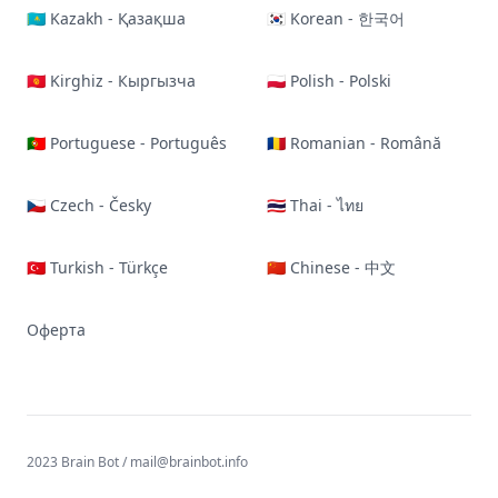
🇰🇿 Kazakh - Қазақша
🇰🇷 Korean - 한국어
🇰🇬 Kirghiz - Кыргызча
🇵🇱 Polish - Polski
🇵🇹 Portuguese - Português
🇷🇴 Romanian - Română
🇨🇿 Czech - Česky
🇹🇭 Thai - ไทย
🇹🇷 Turkish - Türkçe
🇨🇳 Chinese - 中文
Оферта
2023 Brain Bot /
mail@brainbot.info