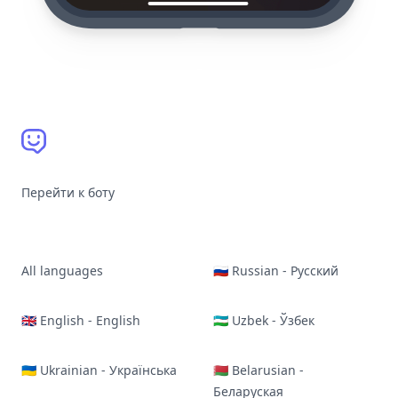
Перейти к боту
All languages
🇷🇺 Russian - Русский
🇬🇧 English - English
🇺🇿 Uzbek - Ўзбек
🇺🇦 Ukrainian - Українська
🇧🇾 Belarusian -
Беларуская