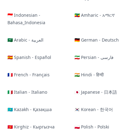
🇮🇩 Indonesian -
🇪🇹 Amharic - አማርኛ
Bahasa_Indonesia
🇸🇦 Arabic - العربية
🇩🇪 German - Deutsch
🇪🇸 Spanish - Español
🇮🇷 Persian - فارسی
🇫🇷 French - Français
🇮🇳 Hindi - हिन्दी
🇮🇹 Italian - Italiano
🇯🇵 Japanese - 日本語
🇰🇿 Kazakh - Қазақша
🇰🇷 Korean - 한국어
🇰🇬 Kirghiz - Кыргызча
🇵🇱 Polish - Polski