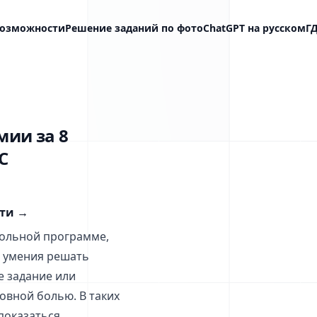
озможности
Решение заданий по фото
ChatGPT на русском
Г
мии за 8
С
сти
→
кольной программе,
и умения решать
е задание или
овной болью. В таких
показаться