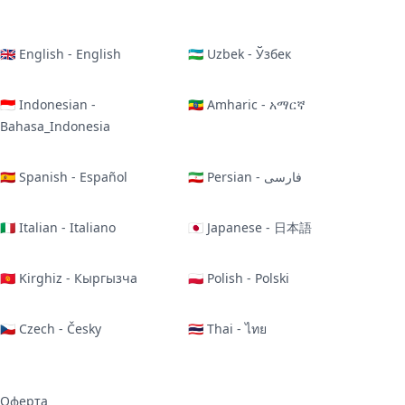
🇬🇧 English - English
🇺🇿 Uzbek - Ўзбек
🇮🇩 Indonesian -
🇪🇹 Amharic - አማርኛ
Bahasa_Indonesia
🇪🇸 Spanish - Español
🇮🇷 Persian - فارسی
🇮🇹 Italian - Italiano
🇯🇵 Japanese - 日本語
🇰🇬 Kirghiz - Кыргызча
🇵🇱 Polish - Polski
🇨🇿 Czech - Česky
🇹🇭 Thai - ไทย
Оферта