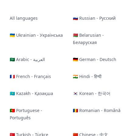
All languages
🇷🇺 Russian - Русский
🇺🇦 Ukrainian - Українська
🇧🇾 Belarusian -
Беларуская
🇸🇦 Arabic - العربية
🇩🇪 German - Deutsch
🇫🇷 French - Français
🇮🇳 Hindi - हिन्दी
🇰🇿 Kazakh - Қазақша
🇰🇷 Korean - 한국어
🇵🇹 Portuguese -
🇷🇴 Romanian - Română
Português
🇹🇷 Turkish - Türkçe
🇨🇳 Chinese - 中文