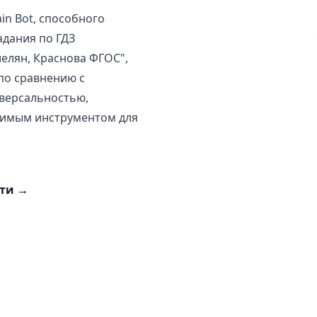
in Bot, способного
адания по ГДЗ
иелян, Краснова ФГОС",
по сравнению с
версальностью,
енимым инструментом для
сти
→