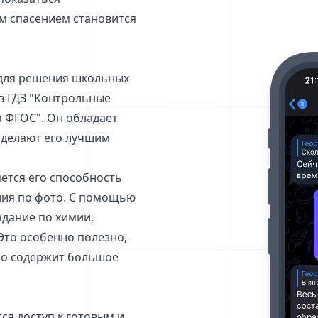
м спасением становится
й для решения школьных
 в ГДЗ "Контрольные
а ФГОС". Он обладает
 делают его лучшим
яется его способность
ания по фото. С помощью
дание по химии,
 Это особенно полезно,
но содержит большое
ся доступ к готовым и