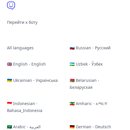
Перейти к боту
All languages
🇷🇺 Russian - Русский
🇬🇧 English - English
🇺🇿 Uzbek - Ўзбек
🇺🇦 Ukrainian - Українська
🇧🇾 Belarusian -
Беларуская
🇮🇩 Indonesian -
🇪🇹 Amharic - አማርኛ
Bahasa_Indonesia
🇸🇦 Arabic - العربية
🇩🇪 German - Deutsch