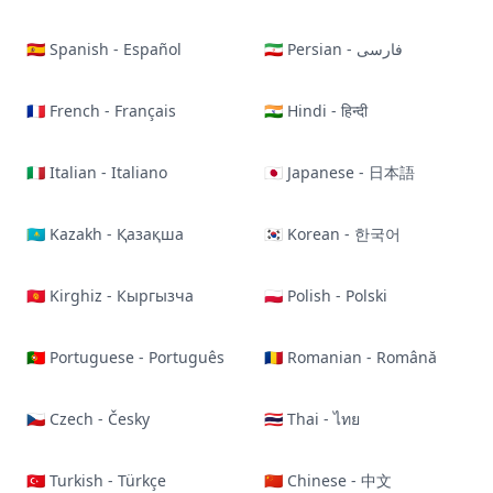
🇪🇸 Spanish - Español
🇮🇷 Persian - فارسی
🇫🇷 French - Français
🇮🇳 Hindi - हिन्दी
🇮🇹 Italian - Italiano
🇯🇵 Japanese - 日本語
🇰🇿 Kazakh - Қазақша
🇰🇷 Korean - 한국어
🇰🇬 Kirghiz - Кыргызча
🇵🇱 Polish - Polski
🇵🇹 Portuguese - Português
🇷🇴 Romanian - Română
🇨🇿 Czech - Česky
🇹🇭 Thai - ไทย
🇹🇷 Turkish - Türkçe
🇨🇳 Chinese - 中文