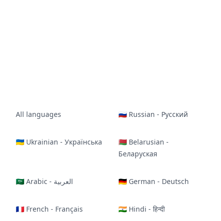
All languages
🇷🇺 Russian - Русский
🇺🇦 Ukrainian - Українська
🇧🇾 Belarusian -
Беларуская
🇸🇦 Arabic - العربية
🇩🇪 German - Deutsch
🇫🇷 French - Français
🇮🇳 Hindi - हिन्दी