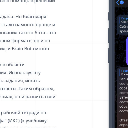
т свою помощь в решении
адача. Но благодаря
й стало намного проще и
ования такого бота - это
овом формате, но и по
я, и Brain Bot сможет
х в области
ия. Используя эту
ь задания, искать
ответы. Таким образом,
риал, но и развить свои
 рабочей тетради по
а" (ИКС) (к учебнику