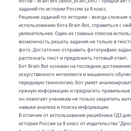
ботов – Brain Bot (@bot_brain_bot) – предлагае
заданий по истории России за 8 класс.
Решение заданий по истории – всегда сложная з
использованию бота Brain Bot, справиться с не
увлекательнее. Один из главных плюсов использ
возможность решать задания не только в текст
фото. Достаточно отправить фотографию задани
распознать текст и предложить готовый ответ.
Бот Brain Bot основан на последних достижения
искусственного интеллекта и машинного обучен
передовую технологию, бот умеет анализироват
нужную информацию и предлагать правильные 
он помогает ученикам не только закрепить мате
навыки анализа и поиска информации.
В отличие от использования решебника ГДЗ для
истории России за 8 класс от издательства "Дроф