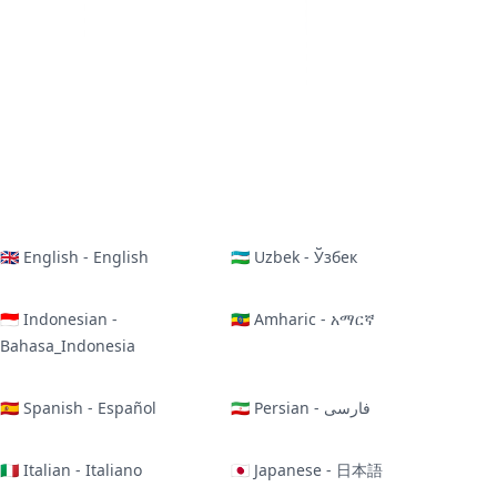
🇬🇧 English - English
🇺🇿 Uzbek - Ўзбек
🇮🇩 Indonesian -
🇪🇹 Amharic - አማርኛ
Bahasa_Indonesia
🇪🇸 Spanish - Español
🇮🇷 Persian - فارسی
🇮🇹 Italian - Italiano
🇯🇵 Japanese - 日本語