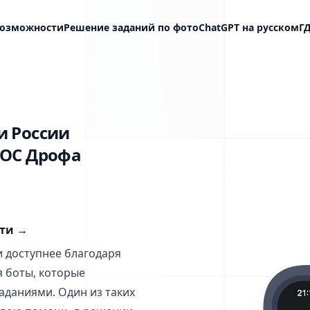
озможности
Решение заданий по фото
ChatGPT на русском
Г
и России
ГОС Дрофа
сти
→
и доступнее благодаря
я боты, которые
даниями. Один из таких