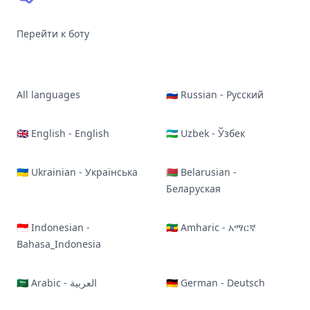
Перейти к боту
All languages
🇷🇺 Russian - Русский
🇬🇧 English - English
🇺🇿 Uzbek - Ўзбек
🇺🇦 Ukrainian - Українська
🇧🇾 Belarusian -
Беларуская
🇮🇩 Indonesian -
🇪🇹 Amharic - አማርኛ
Bahasa_Indonesia
🇸🇦 Arabic - العربية
🇩🇪 German - Deutsch