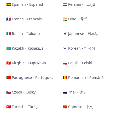
🇪🇸 Spanish - Español
🇮🇷 Persian - فارسی
🇫🇷 French - Français
🇮🇳 Hindi - हिन्दी
🇮🇹 Italian - Italiano
🇯🇵 Japanese - 日本語
🇰🇿 Kazakh - Қазақша
🇰🇷 Korean - 한국어
🇰🇬 Kirghiz - Кыргызча
🇵🇱 Polish - Polski
🇵🇹 Portuguese - Português
🇷🇴 Romanian - Română
🇨🇿 Czech - Česky
🇹🇭 Thai - ไทย
🇹🇷 Turkish - Türkçe
🇨🇳 Chinese - 中文