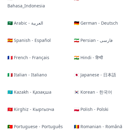
Bahasa_Indonesia
🇸🇦 Arabic - العربية
🇩🇪 German - Deutsch
🇪🇸 Spanish - Español
🇮🇷 Persian - فارسی
🇫🇷 French - Français
🇮🇳 Hindi - हिन्दी
🇮🇹 Italian - Italiano
🇯🇵 Japanese - 日本語
🇰🇿 Kazakh - Қазақша
🇰🇷 Korean - 한국어
🇰🇬 Kirghiz - Кыргызча
🇵🇱 Polish - Polski
🇵🇹 Portuguese - Português
🇷🇴 Romanian - Română