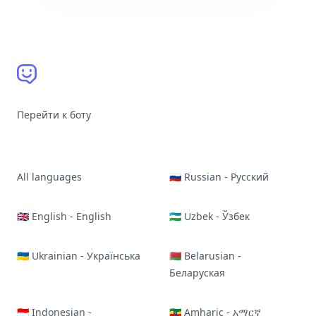
Перейти к боту
All languages
🇷🇺 Russian - Русский
🇬🇧 English - English
🇺🇿 Uzbek - Ўзбек
🇺🇦 Ukrainian - Українська
🇧🇾 Belarusian -
Беларуская
🇮🇩 Indonesian -
🇪🇹 Amharic - አማርኛ