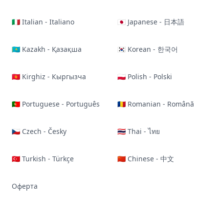
🇮🇹 Italian - Italiano
🇯🇵 Japanese - 日本語
🇰🇿 Kazakh - Қазақша
🇰🇷 Korean - 한국어
🇰🇬 Kirghiz - Кыргызча
🇵🇱 Polish - Polski
🇵🇹 Portuguese - Português
🇷🇴 Romanian - Română
🇨🇿 Czech - Česky
🇹🇭 Thai - ไทย
🇹🇷 Turkish - Türkçe
🇨🇳 Chinese - 中文
Оферта