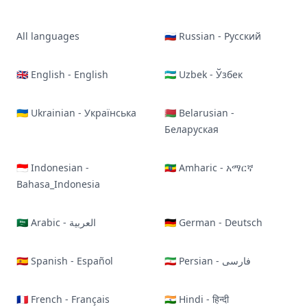
All languages
🇷🇺 Russian - Русский
🇬🇧 English - English
🇺🇿 Uzbek - Ўзбек
🇺🇦 Ukrainian - Українська
🇧🇾 Belarusian -
Беларуская
🇮🇩 Indonesian -
🇪🇹 Amharic - አማርኛ
Bahasa_Indonesia
🇸🇦 Arabic - العربية
🇩🇪 German - Deutsch
🇪🇸 Spanish - Español
🇮🇷 Persian - فارسی
🇫🇷 French - Français
🇮🇳 Hindi - हिन्दी