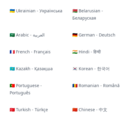
🇺🇦 Ukrainian - Українська
🇧🇾 Belarusian -
Беларуская
🇸🇦 Arabic - العربية
🇩🇪 German - Deutsch
🇫🇷 French - Français
🇮🇳 Hindi - हिन्दी
🇰🇿 Kazakh - Қазақша
🇰🇷 Korean - 한국어
🇵🇹 Portuguese -
🇷🇴 Romanian - Română
Português
🇹🇷 Turkish - Türkçe
🇨🇳 Chinese - 中文