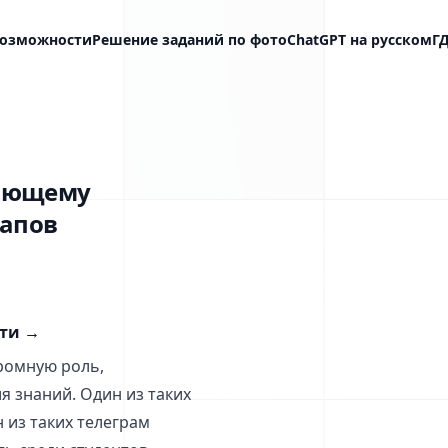
озможности
Решение заданий по фото
ChatGPT на русском
Г
жающему
тапов
сти
→
ромную роль,
 знаний. Один из таких
 из таких телеграм