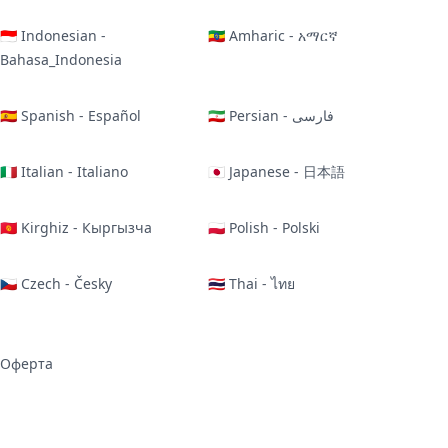
🇮🇩 Indonesian -
🇪🇹 Amharic - አማርኛ
Bahasa_Indonesia
🇪🇸 Spanish - Español
🇮🇷 Persian - فارسی
🇮🇹 Italian - Italiano
🇯🇵 Japanese - 日本語
🇰🇬 Kirghiz - Кыргызча
🇵🇱 Polish - Polski
🇨🇿 Czech - Česky
🇹🇭 Thai - ไทย
Оферта