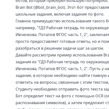
ботов, который приобрел большую популярность
Brain Bot (@bot_brain_bot). Этот бот предостав
школьные задания, включая задания по фото.
Главное преимущество использования такого б
например, "ГДЗ Рабочая тетрадь по окружающем
Ивченкова, Потапов ФГОС часть 1, 2", заключаетс
просто предоставляет готовые ответы, но и пом
разобраться в решении задачи шаг за шагом.
Давайте рассмотрим пример использования Bra
задания из "ГДЗ Рабочая тетрадь по окружающем
Ивченкова, Потапов ФГОС часть 1, 2". Пусть у 
задание, в котором необходимо найти главную 
ответить на вопросы, связанные с этим текстом
Студенту необходимо отправить фото текста зада
Бот определит текст на фото с помощью OCR (о
распознавания символов), а затем предложит с