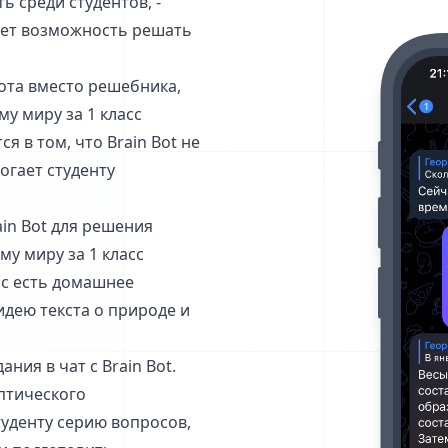
 среди студентов, -
ляет возможность решать
ота вместо решебника,
у миру за 1 класс
я в том, что Brain Bot не
огает студенту
in Bot для решения
у миру за 1 класс
нас есть домашнее
идею текста о природе и
.
ния в чат с Brain Bot.
птического
туденту серию вопросов,