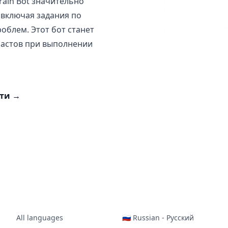
rain Bot значительно
включая задания по
облем. Этот бот станет
растов при выполнении
сти
→
All languages
🇷🇺 Russian - Русский