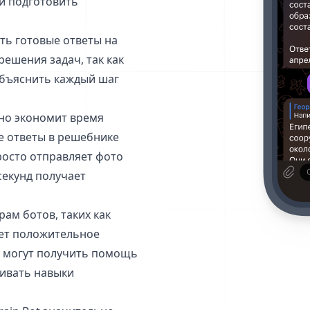
и подготовить
ить готовые ответы на
решения задач, так как
объяснить каждый шаг
ьно экономит время
ые ответы в решебнике
росто отправляет фото
 секунд получает
ам ботов, таких как
ает положительное
и могут получить помощь
ивать навыки