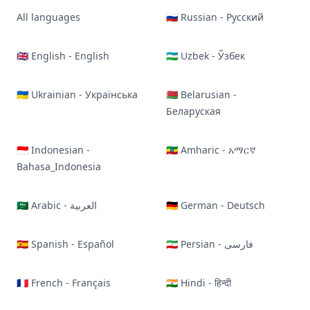
All languages
🇷🇺 Russian - Русский
🇬🇧 English - English
🇺🇿 Uzbek - Ўзбек
🇺🇦 Ukrainian - Українська
🇧🇾 Belarusian -
Беларуская
🇮🇩 Indonesian -
🇪🇹 Amharic - አማርኛ
Bahasa_Indonesia
🇸🇦 Arabic - العربية
🇩🇪 German - Deutsch
🇪🇸 Spanish - Español
🇮🇷 Persian - فارسی
🇫🇷 French - Français
🇮🇳 Hindi - हिन्दी