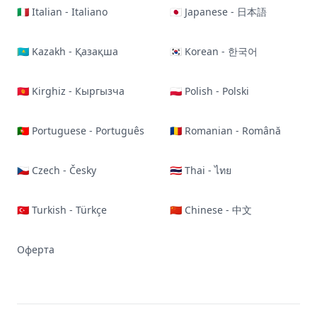
🇮🇹 Italian - Italiano
🇯🇵 Japanese - 日本語
🇰🇿 Kazakh - Қазақша
🇰🇷 Korean - 한국어
🇰🇬 Kirghiz - Кыргызча
🇵🇱 Polish - Polski
🇵🇹 Portuguese - Português
🇷🇴 Romanian - Română
🇨🇿 Czech - Česky
🇹🇭 Thai - ไทย
🇹🇷 Turkish - Türkçe
🇨🇳 Chinese - 中文
Оферта